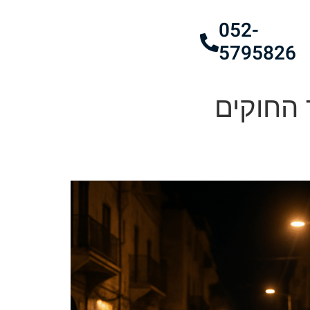
052-
5795826
 החוקים