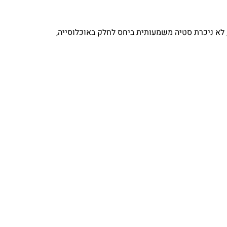
 ממוצא אתיופי, 8 ערבים תושבי ישראל, 3 זרים ופלסטיני אחד. שוב, לא ניכרת סטיה משמעותית ביחס לחלק באוכלוסייה,