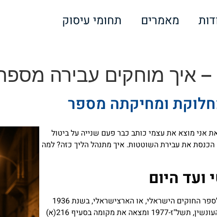
דות
מאמרים
תחומי עיסוק
– איך מוחקים עבירה מספר
מחלוקת ומחיקתה מספר
ת אני מוצא את עצמי כותב כבר פעם שנייה על ביטול
עה הכנסת הנוכחית. בנובמבר 2024 ביטלה הכנסת את עבירת השוטטות. איך מתנהל הליך כזה? למה
ועד היום
עבירת השוטטות היא ירושה מהמנדט הבריטי, ונכנסה לספר החוקים הישראלי, או הארצישראלי, בשנת 1936
בפקודת החוק הפלילי. לאחר מכן עברה העבירה לחוק העונשין, תשל"ז-1977 ומצאה את מקומה בסעיף 216(א)