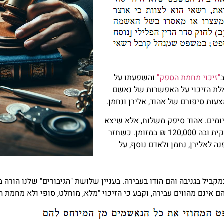
"זיכוי מחמת הספק"
והשפעתו על
 שאלת הזיכוי על האפשרות של נאשם
ות סיפורם של אהוד, אלירן ונחמן.
יומים. אהוד סיפק משלוח, אלא שיצא
מהבית אליו ביצע את המשלוח הבחין ששכח במקום שקית ובה 120,000 ₪ במזומן. כשחזר
 לאלירן, נחמן ולאדם נוסף, על
ל בגניבה והם הודו בעבירה. בעניין שלושת "הגיבורים" שלנו הורה בי
אינם מהווים עבירה, וקבע כי הזיכוי "מלא, מוחלט, סופי ולא מחמת ה