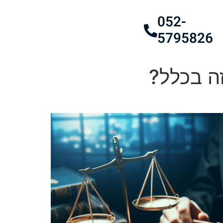
052-
5795826
זה בכלל?