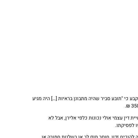
ן בהליך העיקרי, קבע כי "תובע סביר שהיה מתבונן בראיות […] היה מגיע
 דין עצמי אולי נכונות כלפי אלירן, אבל לא
ו לפסיקתו.
להוכיח זדון, חוסר תום לב או רשלנות חמורה או