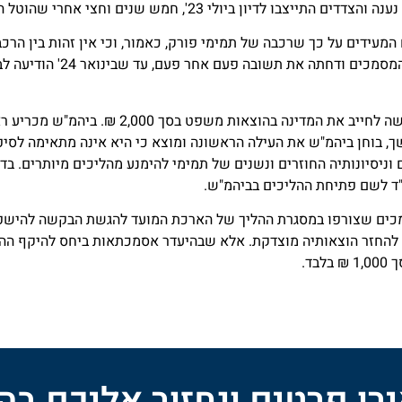
ביולי 23', חמש שנים וחצי אחרי שהוטל הקנס המקורי.
מעידים על כך שרכבה של תמימי פורק, כאמור, וכי אין זהות בין הרכ
לוחית הזיהוי הרלוונטית. המ
מיד לאחר מכן הגישה תמימי בקשה לפי סעיף 80 וביק
, בוחן ביהמ"ש את העילה הראשונה ומוצא כי היא אינה מתאימה לסיפ
ניסיונותיה החוזרים ונשנים של תמימי להימנע מהליכים מיותרים. בד
ו"ד לשם פתיחת ההליכים בביהמ"ש.
ים שצורפו במסגרת ההליך של הארכת המועד להגשת הבקשה להישפט, 
להחזר הוצאותיה מוצדקת. אלא שבהיעדר אסמכתאות ביחס להיקף הה
ד.
ו פרטים ונחזור אליכם ב