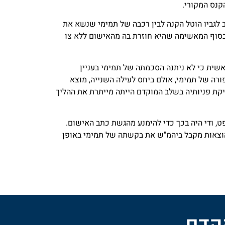
ב לגביו הוטל הקנה לבין רכבה של תמימי שנשא את
אשימה ביקשה לבחון את המסמכים ודחתה את תשובה פעם אחר פעם, עד שבינואר 24' הודיעה לבסוף המאשימה שהיא חוזרת בה מהאישום ללא צו
שה לחייב את המדינה בהוצאות משפט בסך 2,000 ₪. ביהמ"ש מכריע ראשית כי לא ניתנה הסכמתה של תמימי בעניין
ורה של תמימי, אולם ביחס לעילה השנייה, מוצא
יקת פניותיה בשלב המוקדם הייתה מייתרת את ההליך
ודי היה בכך כדי להימנע מהגשת כתב האישום.
וצאות מקבל ביהמ"ש את בקשתה של תמימי באופן
הקדם