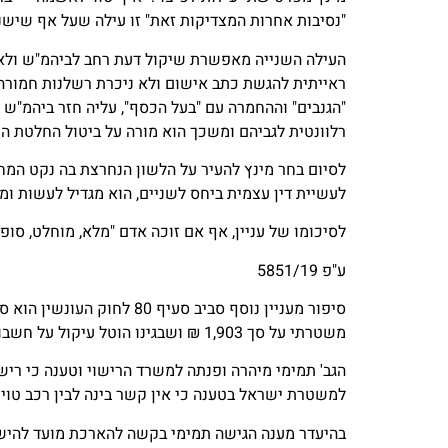
"נסיבות אחרות המצדיקות זאת" זו עילה שעל אף שיש
העילה השנייה מאפשרת שיקול דעת רחב לביהמ"ש ולאור
ראייתית להגשת כתב אישום ולא ניכרת רשלנות חמורה 
"הגנבים" וההחמרה עם "בעל הכסף", עליה חזר ביהמ"ש ב
רלוונטית לגביהם ומשכך הוא מורה על ביטול החלטת המ
לסיום בחר מינץ להעיר על הלשון הנחרצת בה נקט המחו
לעשיית דין עצמית ביחס לשניים, הוא מגדיל לעשות ומ
לסיכומו של עניין, אף אם זוכה אדם "מלא, מוחלט, סופי
ע"פ 5851/19
משטרתי על סך 1,903 ₪ ושבגינו הוטל עיקול על חשבונותיה. התברר לה כי בפברואר 18' נרשם לחובתה דו"ח בגין חנייה רכבה בחניית נכים.
למשטרת ישראל בטענה כי אין קשר בינה לבין רכב טויוט