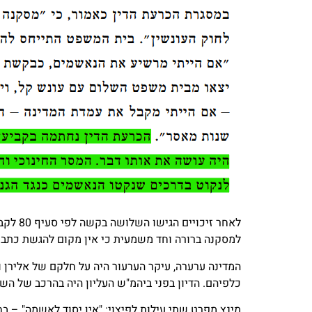
לאחר ז
למסקנה ברורה וחד משמעית כי אין מקום להגשת כתב אישום
המדינה ערערה, עיקר הערעור היה על חלקם של אלירן ו
כלפיהם. הדיון בפני ביהמ"ש העליון היה בהרכב של הש
מינץ מפרט שתי עילות לפיצוי: "אין יסוד לאשמה" – בח