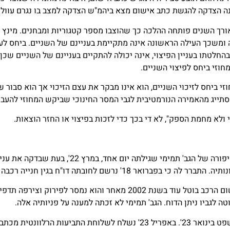
נה הצדקה להגשת כתב אישום מצא ביהמ"ש הצדקה למצב בו נגרם עוול
ך השנים פותחה ההלכה כך שהוצבו מספר קטגוריות ומבחנים. מינץ מו
ומשכך העילה הראשונה אינה מתקיימת בעניינם של השניים. ביחס לעי
החלטתו בעניין הפיצוי, אינה יכולה להתקיים בעניינם של השניים שכן
חוזי ביחס לפיצוי השניים.
זי ביחס לזיכוי השניים, הוא אינו מבקר את עצם הזיכוי אך הוא סבור 
סתייג מהאמירה הנורמטיבית לגבי המסר החינוכי שביקש המחוזי להעבי
 ולא מחמת הספק", לא די בכך כדי לזכות בפיצוי או החזר הוצאות.
סיפור מעניין נוסף סביב סעיף 80 לחוק העונשין הוא
הגב' תמימי מיהרה ופנתה למשרד הרישוי וטענה כי רישום הרכב בוטל עוד 
ה לגביו ניתן הדוח. הגב' תמימי לא זכתה למענה על פניותיה אלה.
בהיעדר מענה הגישה תמימי בקשה להארכת מועד להישפט בינואר 23'. באפריל 3