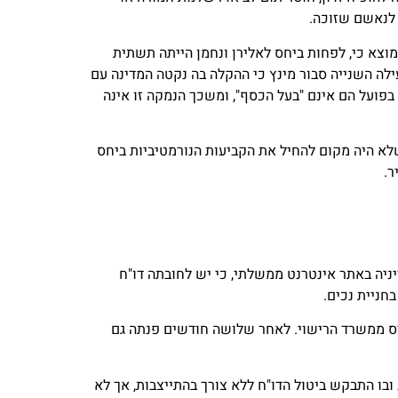
 לנאשם שזוכה.
צא כי, לפחות ביחס לאלירן ונחמן הייתה תשתית
לה השנייה סבור מינץ כי ההקלה בה נקטה המדינה עם
 בפועל הם אינם "בעל הכסף", ומשכך הנמקה זו אינה
שלא היה מקום להחיל את הקביעות הנורמטיביות ביחס
ר.
 סיפורה של הגב' תמימי שגילתה יום אחד, במרץ 22', בעת שבדקה את ענייניה באתר אינטרנט ממשלתי, כי יש לחובתה דו"ח
בשנת 2002 מאחר והוא נמסר לפירוק וצירפה תדפיס ממשרד הרישוי. לאחר שלושה חודשים פנתה גם
2' נשלח לשלוחת התביעות הרלוונטית מכתב ובו התבקש ביטול הדו"ח ללא צורך בהתייצבות, אך לא