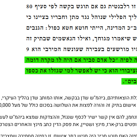
יכויים הגישו השלושה בקשה לפי סעיף 80 לקבלת הוצאותיהם, ביהמ"ש שדן בבקשה, אותו המותב שד
 בתיק זה והורה לפצות את השלושה בסכום כולל של מעל 350,000 ₪.
נחמן, להם אין קשר ישיר לכסף שנגזל, וההצדקות שמצא ביהמ"ש לעשיית
ופטים ברק-ארז, מינץ ושטיין, את פסק הדין כתב מינץ והאחרים הצטרפ
ינה האם תובע סביר היה מגיש כתב אישום, זו בחינה מחמירה שמצריכה 