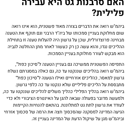
נות גט היא עבירה
?
 הדברים בצורה מאוד פשטנית, הוא אינו רואה
יין סמכותו של ביה"ד הרבני וגם תוקף את הטענה
לית, שכן על גרשון היה להעלות טענה זו בתחילת
והוא עשה כן רק כעשור לאחר מתן ההחלטה לגביה
ר מחלוקת בעניין הסמכות.
ת ממשיכה גם בעניין הטענה ל"סיכון כפול",
הליכים שננקטו עד כה, גם כאלה במסגרתם נשלח
הליכים אזרחיים ואילו הטענה ל"סיכון כפול"
כים פליליים שלא ננקטו עד כה כלפי גרשון.
ליך הפלילי כהליך משלים להליכים שננקטו עד כה,
בפעולה שבאה להגן על האינטרס הציבורי ולא כדי
ן לתת גט למתלוננת. בהתאם להנחיות הקיימות
למסקנה שהסכסוך חצה את הרמה של סכסוך אזרחי
 שיקול הדעת של המדינה בעניין זה.