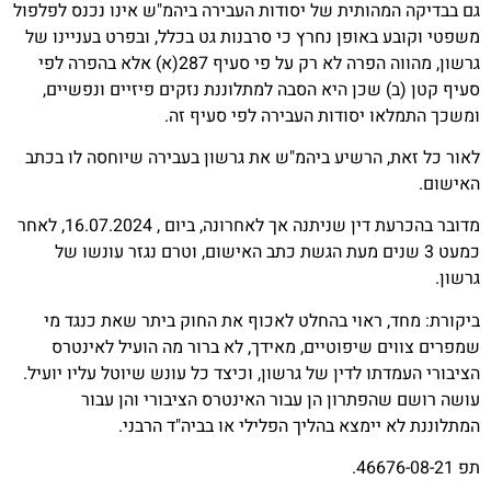
תית של יסודות העבירה ביהמ"ש אינו נכנס לפלפול
ופן נחרץ כי סרבנות גט בכלל, ובפרט בעניינו של
גרשון, מהווה הפרה לא רק על פי סעיף 287(א) אלא בהפרה לפי
כן היא הסבה למתלוננת נזקים פיזיים ונפשיים,
יסודות העבירה לפי סעיף זה.
הרשיע ביהמ"ש את גרשון בעבירה שיוחסה לו בכתב
מדובר בהכרעת דין שניתנה אך לאחרונה, ביום , 16.07.2024, לאחר
שנים מעת הגשת כתב האישום, וטרם נגזר עונשו של
אוי בהחלט לאכוף את החוק ביתר שאת כנגד מי
יפוטיים, מאידך, לא ברור מה הועיל לאינטרס
לדין של גרשון, וכיצד כל עונש שיוטל עליו יועיל.
רון הן עבור האינטרס הציבורי והן עבור
מצא בהליך הפלילי או בביה"ד הרבני.