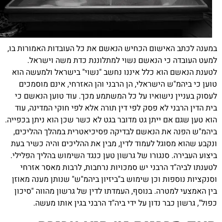
ישום הכחיש הנאשם את כל העובדות האמורות בו,
י הנאשם נשוי למתלוננת כדת משה וישראל.
וא כלל איננו נחשב "נשוי" בישראל ולמעשה הוא
 הישראלי, הן הרבני והן האזרחי, אינם מוסמכים
ישואיו על כל המשתמע מכך. עוד טוען הנאשם כי
 לא פסק לפי דין תורה אלא לפי חוקי המדינה, עוד
 ייתן גט מדובר בגט לא כשר שכן הוא ניתן בכפייה.
ת הנאשם לבדיקה פסיכיאטרית במהלך ההליכים,
גל לעמוד לדין, מבין את ההליכים והיה כשיר בעת
סנגורו של גרשון טען כנגד השימוש בהליך הפלילי.
הרבני יש סמכויות נרחבות, לרבות מאסר אזרחי
ת וכן שימוש ב"ביזיון ביהמ"ש" שנותן מענה מאוזן
רה. בנוסף, העמדתו לדין של גרשון מהווה "סיכון
ר נדון על ידי ביה"ד הרבני בגין אותו מעשה.