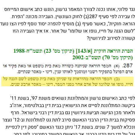
 נכנה לצורך המאמר גרשון, הוגש כתב אישום המייחס
לו עבירה לפי סעיף 287(ב) לחוק העונשין. העבירה מכונה "הפרת
אשר סעיף (ב) מוסיף להפרה יסוד נוסף לפיו הצו נועד
ו, גופו או שלומו" של אחר. אז איך העבירה הזו
ירושין?
לפי כתב האישום גרשון והמתלוננת נשואים משנת 97', בשנת 11'
לסיים את הנישואין בבית דין בבולטימור, ארה"ב
 תביעת גירושין גם בבית דין רבני בישראל. חרף
פסיקות בבית הדין הרבני הנאשם סירב לתת גט למתלוננת וב-12' נעצר
ונכלא למשך 7 שנים. בשנת 17' ניתן כנגד הנאשם "פסק דין לכפיית
דין הרבני, אך הנאשם המשיך בסירובו. לפי כתב