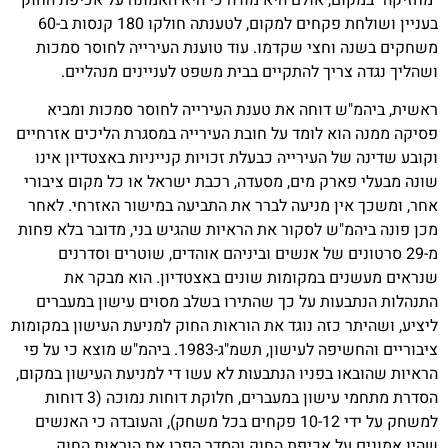
בעניין ושולחת פקחים למקום, לטענתה חולקו 180 קנסות ב-60
חצי שקדמו. עוד טוענת העירייה לחוסר סמכות
יך להתקיים בבית משפט לעניינים מנהליים.
 דוחה את טענת העירייה לחוסר סמכות ומביא
א לומד על חובת העירייה במסגרת הליכים אזרחיים
 העירייה כבעלת זכויות קנייניות באצטדיון אינו
רק מים, מסעדה, רכבת ישראל או כל מקום ציבורי
ן מניעה לברר את התביעה במישור האזרחי. לאחר
ש לסקור את הראיות שהגיש בני, מדובר בלא פחות
ים של אנשים וביניהם אוהדים, שוטרים וסדרנים
 במקומות שונים באצטדיון. הוא מבקר את
ות על כך שהתירו בשלב מסוים עישון במעברים
כזה נוגד את הוראות החוק למניעת העישון במקומות
ציבוריים והחשיפה לעישון, תשמ"ג-1983. ביהמ"ש מוצא כי על פי
בפניו הנתבעות לא עשו די למניעת העישון במקום,
הסדרת מתחמי עישון במעברים, חלוקת דוחות נמוכה (3 דוחות
למשחק על ידי 10-12 פקחים בכל משחק), והעובדה כי האנשים
ל אכיפת החוק והסדר הפרו את הוראות החוק