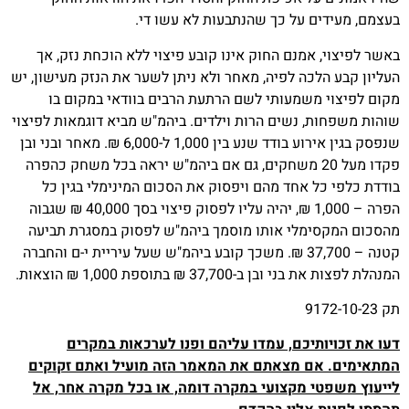
 על כך שהנתבעות לא עשו די.
מנם החוק אינו קובע פיצוי ללא הוכחת נזק, אך
ה לפיה, מאחר ולא ניתן לשער את הנזק מעישון, יש
שמעותי לשם הרתעת הרבים בוודאי במקום בו
נשים הרות וילדים. ביהמ"ש מביא דוגמאות לפיצוי
שנפסק בגין אירוע בודד שנע בין 1,000 ל-6,000 ₪. מאחר ובני ובן
דו מעל 20 משחקים, גם אם ביהמ"ש יראה בכל משחק כהפרה
אחד מהם ויפסוק את הסכום המינימלי בגין כל
הפרה – 1,000 ₪, יהיה עליו לפסוק פיצוי בסך 40,000 ₪ שגבוה
לי אותו מוסמך ביהמ"ש לפסוק במסגרת תביעה
קטנה – 37,700 ₪. משכך קובע ביהמ"ש שעל עיריית י-ם והחברה
37 ₪ בתוספת 1,000 ₪ הוצאות.
יכם, עמדו עליהם ופנו לערכאות במקרים
 מצאתם את המאמר הזה מועיל ואתם זקוקים
מקצועי במקרה דומה, או בכל מקרה אחר, אל