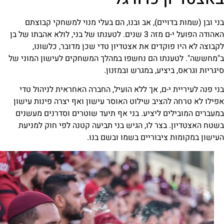
ויים), אב ובנו, הם בעלי מנוי למשחקי קבוצתם
האהודה הפועל י-ם מזה 3 שנים. לטענתו של בני, לולא אהבתו של בן
וקדים את אצטדיון טדי שכן מדובר, כלשונו,
תו הם נחשפו במהלך המשחקים לעישון המוני של
יציע, במגרש ובמזנון.
י-ם, אך ללא הועיל, החברה האחראית לניהול טדי
הציב שילוט האוסר עישון ואף יצרה פינות עישון
ם ליציע. בני אף תיעד שוטרים וסדרנים מעשנים
בצר לו, הגיש בני תביעה קטנה לפי חוק למניעת
ציבוריים בשמו ובשם בנו.