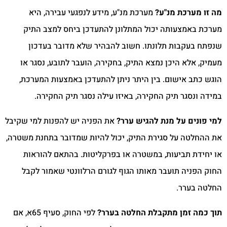
נ"ע?
מערכת מנ"ע, מידע לנפגעי עבירה, היא
ה יכול המתלונן להתעדכן ביחס למצב התיק
תלונתו. חשוב להבהיר שלא מדובר בעדכון
ן נמצא התיק, בחקירה, הועבר לתובע, נסגר או
ם. בין היתר ניתן להתעדכן באמצעות המערכת,
ק החקירה, באיזו עילה נסגר תיק החקירה.
מנת להגיש ערר?
את הפניה יש להפנות למי שקיבל
סגירת התיק, יכול להיות שמדובר בתחנת משטרה,
ות, במשטרה או בפרקליטות. בהתאם להוראות
עבר מאותו הגוף לגורם הרלוונטי שאמור לקבל
מתקבלת החלטה בערר?
לפי החוק, סעיף 65א, אם