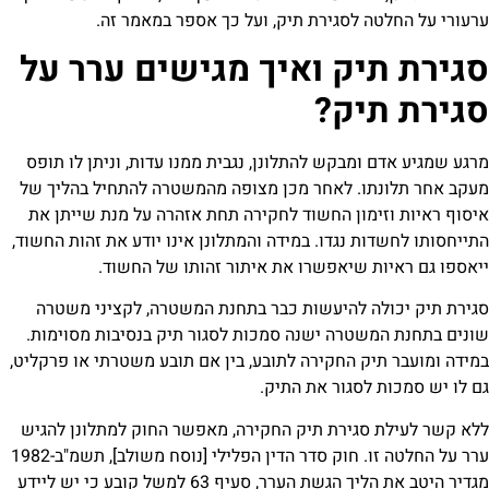
 לסגירת תיק, ועל כך אספר במאמר זה.
יק ואיך מגישים ערר על
יק?
ומבקש להתלונן, נגבית ממנו עדות, וניתן לו תופס
ו. לאחר מכן מצופה מהמשטרה להתחיל בהליך של
מון החשוד לחקירה תחת אזהרה על מנת שייתן את
 נגדו. במידה והמתלונן אינו יודע את זהות החשוד,
 שיאפשרו את איתור זהותו של החשוד.
ה להיעשות כבר בתחנת המשטרה, לקציני משטרה
שטרה ישנה סמכות לסגור תיק בנסיבות מסוימות.
ק החקירה לתובע, בין אם תובע משטרתי או פרקליט,
לסגור את התיק.
סגירת תיק החקירה, מאפשר החוק למתלונן להגיש
ערר על החלטה זו. חוק סדר הדין הפלילי [נוסח משולב], תשמ"ב-1982
מגדיר היטב את הליך הגשת הערר, סעיף 63 למשל קובע כי יש ליידע