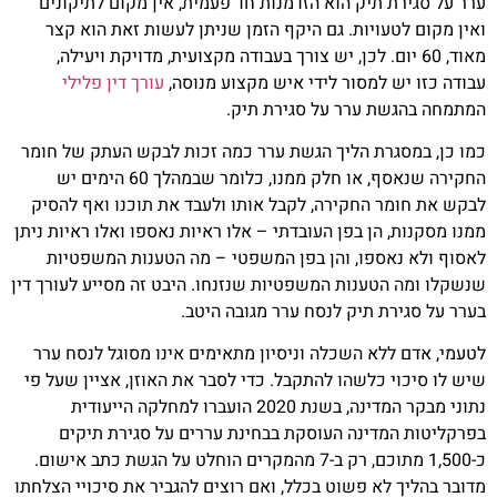
יק הוא הזדמנות חד פעמית, אין מקום לתיקונים
יות. גם היקף הזמן שניתן לעשות זאת הוא קצר
6 יום. לכן, יש צורך בעבודה מקצועית, מדויקת ויעילה,
מסור לידי איש מקצוע מנוסה,
עורך דין פלילי
ערר על סגירת תיק.
ת הליך הגשת ערר כמה זכות לבקש העתק של חומר
החקירה שנאסף, או חלק ממנו, כלומר שבמהלך 60 הימים יש
החקירה, לקבל אותו ולעבד את תוכנו ואף להסיק
ן בפן העובדתי – אלו ראיות נאספו ואלו ראיות ניתן
פו, והן בפן המשפטי – מה הטענות המשפטיות
נות המשפטיות שנזנחו. היבט זה מסייע לעורך דין
תיק לנסח ערר מגובה היטב.
 השכלה וניסיון מתאימים אינו מסוגל לנסח ערר
לשהו להתקבל. כדי לסבר את האוזן, אציין שעל פי
נתוני מבקר המדינה, בשנת 2020 הועברו למחלקה הייעודית
ינה העוסקת בבחינת עררים על סגירת תיקים
כ-1,500 מתוכם, רק ב-7 מהמקרים הוחלט על הגשת כתב אישום.
 פשוט בכלל, ואם רוצים להגביר את סיכויי הצלחתו