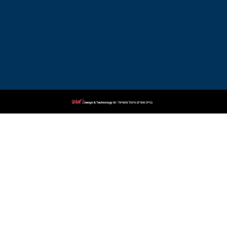
ביאליק
עורך
דין
פלילי
בקרית
שמונה