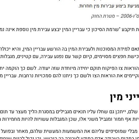
החוק
תיקבע "שרמת הסיכון כי עבריין המין יבצע עבירת מין נוספת אינה נמ
 למידת המסוכנות ולעבירת המין בה הורשע עבריין המין, והיא יכולה ל
כישת חפצים מסוימים, קיום קשר עם נפגע עבירה, עם קטינים, מגבלות 
הוראות צו הפיקוח תוקם יחידה מיוחדת שזה יעודה. לשם כך הוקמה יח
קיימים את הוראות הצו ולשם כך ניתנו להם סמכויות נרחבות. עבריין מ
ני מין
שלם, ייתכן גם שחלו עליו תנאים מגבילים במסגרת הליך מעצר עד תום ה
יות אף חמור ומגביל משני אלו, שכן המגבלות עשויות להיות מחמירות מ
 מבלי שמוסיפים עליהם את המשמעות המעשית שלהם, מאחר ובפועל מ
ו במקום העבודה אדם המודע לעבירה בה הורשע, וכן יכול להיות שיחול