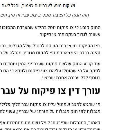
חוק הגנה על הציבור מפני ביצוע עבירות מין, תשס"ו-2006 – מטרת 
החוק קובע כי צו פיקוח יוטל במידע שהערכת המסוכנות 
עשויה לגרור בעקבותיה צו פיקוח.
בצו הפיקוח רשאי בית משפט להטיל שלל מגבלות, בהתאם
נהיגה ברכב, הימצאות מחוץ למקום מגוריו, מגבלה על ר
עוד קובע החוק שלשם פיקוח שעברייני המין עומדים ב
לפקח על מי שהוטלו עליהם צווי פיקוח ולוודא כי הם מ
בנוסף לכל עבירה אחרת שביצע.
עורך דין צו פיקוח על עבריי
מי שהגיע למצב שמוטל עליו צו פיקוח עבר הליך פלילי 
מגבלות לפי חוק מגבלות על חזרתו של עבריין, עשוי לה
כאמור, המגבלות שפירטתי לעיל נשמעות מחמירות אף
שהוטל עליו צו מגבלות יכול לעבוד רק אם נמצא יחד עמ