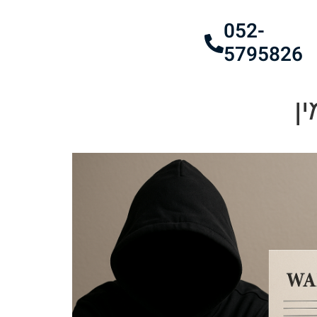
052-
5795826
ן