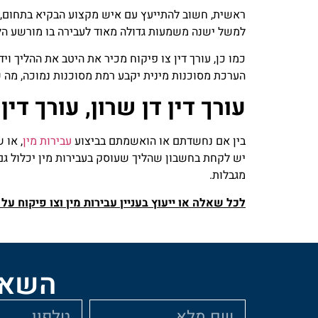
ראשית, חשוב להתייעץ עם איש מקצוע הבקיא בתחום, עורך
למשל ישנה משמעות גדולה מאוד לעבירה בו מורשע הל
כמו כן, עורך דין צו פיקוח מכיר את היטב את ההליך וי
הערכת מסוכנות מינית יקבע רמת מסוכנות נמוכה, מה שי
עורך דין דן שרון, עורך דין
בין אם נחשדתם או הואשמתם בביצוע
עבירות מין
, או 
יש לקחת בחשבון שהליך שעוסק בעבירות מין יכלול גם די
מגבלות.
לכל שאלה או ייעוץ בעניין עבירות מין וצו פיקוח על עברי
השאיר