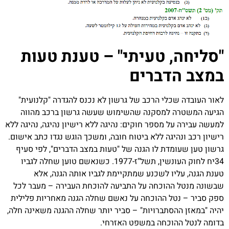
 טעיתי" – טענת טעות
דברים
לי הרכב של גרשון לא נכנס להגדרה "קלנועית"
 למסקנה שהשימוש שעשה גרשון ברכב מהווה
 מספר חוקים: נהיגה ללא רישיון נהיגה, נהיגה ללא
יגה ללא ביטוח חובה, ומשכך הוגש נגדו כתב אישום.
דת לו הגנה של "טעות במצב הדברים", לפי סעיף
34יח לחוק העונשין, תשל"ז-1977. כשנאשם טוען שחלה לגביו
ו לשכנע שמתקיימת לגביו אותה הגנה, אלא
הוכחה על התביעה להוכחת העבירה – מעבר לכל
ל ההוכחה על נאשם שחלה הגנה מאחריות פלילית
סתברויות" – סביר יותר שחלה ההגנה משאינה חלה,
וכחה במשפט האזרחי.