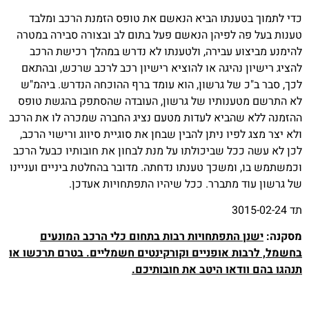
נתו הביא הנאשם את טופס הזמנת הרכב ומלבד
לפיהן הנאשם פעל בתום לב ובצורה סבירה במטרה
 עבירה, ולטענתו לא נדרש במהלך רכישת הרכב
היגה או להוציא רישיון רכב לרכב שרכש, ובהתאם
ל גרשון, הוא עומד ברף ההוכחה הנדרש. ביהמ"ש
ותיו של גרשון, העובדה שהסתפק בהגשת טופס
ביא לעדות מטעם נציג החברה שמכרה לו את הרכב
ו ניתן להבין שבחן את סוגיית סיווג ורישוי הרכב,
 שביכולתו על מנת לבחון את חובותיו כבעל הרכב
שכך טענתו נדחתה. מדובר בהחלטת ביניים ועניינו
תברר. ככל שיהיו התפתחויות אעדכן.
תפתחויות רבות בתחום כלי הרכב המונעים
אופניים וקורקינטים חשמליים. בטרם תרכשו או
או היטב את חובותיכם.