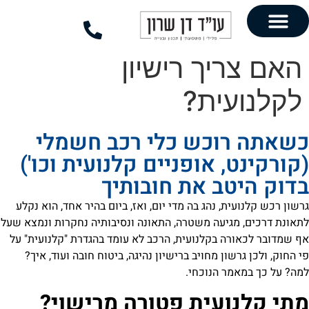
לתוכן
יך רישיון
עית?
וכש כלי רכב חשמלי
, אופניים קלנועית וכו')
ב את חובותיך
ת, נהג בה מדי יום, ואז, ביום בהיר אחד, הוא נקלע
גיעה משטרה, התאונה ונסיבותיה נחקרות ונמצא שעל
ה בקלנועית, הרכב לא עומד בהגדרת "קלנועית" על
שון מחויב ברישיון נהיגה, ביטוח חובה ועוד, איך?
ר הנוכחי.
ועית פטורה מרישוי?