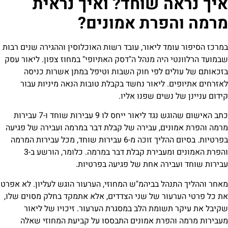
ה שוחד? ואיך נראית
פרת אמונים?
מד ליאור, עובד רשות האוכלוסין וההגירה שנים רבות
 היה מנהל ה"דסק האתיופי" במחוז צפון. ליאור עסק
ם לפי חוק השבות וטיפל במתן אשרות כניסה
. ליאור נחשד בקבלת טובות הנאה מיניות עבור
נשים שפנו אליו.
כתב האישום שהוגש נגד ליאור ייחס לו 9 עבירות שוחד ו-7 עבירות
ים, עבירה של קבלת דבר במרמה ועבירה של פגיעה
בפרטיות. בסיום ההליך זוכה מ-6 עבירות שוחד, מכל עבירות המרמה
והפרת האמונים ומעבירת קבלת דבר במרמה. כלומר, הורשע ב-3
ירה אחת של פגיעה בפרטיות.
הל בביהמ"ש המחוזי, הערעור הוגש לעליון. לא אפרט
עור של שני הצדדים, אלא אתמקד בחלק מסוים שלו,
שומת הלב במסגרת הערעור. זיכויו של ליאור
הפרת אמונים התבססו על קביעת המחוזי שאלה