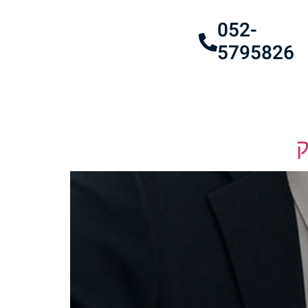
052-
5795826
ק