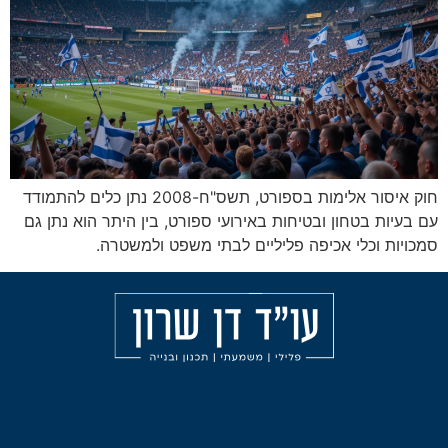
חוק איסור אלימות בספורט, תשס"ח-2008 נתן כלים להתמודד
 ובטיחות באירועי ספורט, בין היתר הוא נתן גם
אכיפה פליליים לבתי משפט ולמשטרה.
מאמרים
הליכי
עורך
משמעת
דין
אודות
פלילי
עבירות
בחיפה
הצהרת
אלימות
נגישות
עורך
תכנון
דין