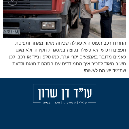
וס היא פעולה שכיחה מאוד מאחר ותפיסת
יא פעולה נפוצה במסגרת חקירה, ולא מעט
מצעים יקרי ערך, כמו טלפון נייד או רכב, לכן
כיר איך מתמודדים עם הסמכות הזאת ולדעת
לעשות!
מאמרים
הליכי
עורך
משמעת
דין
אודות
פלילי
עבירות
בחיפה
הצהרת
אלימות
נגישות
עורך
תכנון
דין