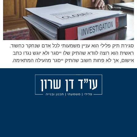
לי הוא עניין משמעותי לכל אדם שנחקר כחשוד.
 לוודא שהתיק שלו ייסגר ולא יוגש נגדו כתב
פחות חשוב שהתיק ייסגר מהעילה המתאימה.
מאמרים
הליכי
עורך
משמעת
דין
אודות
פלילי
עבירות
בחיפה
הצהרת
אלימות
נגישות
עורך
תכנון
דין
ובניה
פלילי
בצפון
ליווי