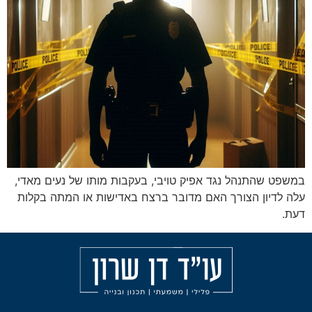
נגד אפיק טויבי, בעקבות מותו של נעים מאדי,
רך האם מדובר ברצח באדישות או המתה בקלות
מאמרים
הליכי
עורך
משמעת
דין
אודות
פלילי
עבירות
בחיפה