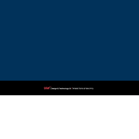
עורך
דין
פלילי
בקרית
ביאליק
עורך
דין
פלילי
בקרית
שמונה