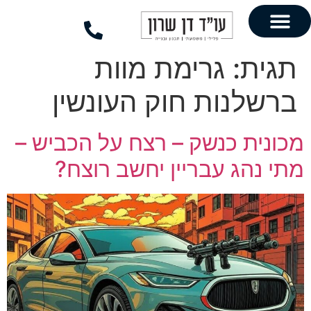
לתוכן
גרימת מוות
ות חוק העונשין
כנשק – רצח על הכביש –
 עבריין יחשב רוצח?