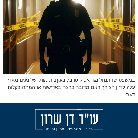
נגד אפיק טויבי, בעקבות מותו של נעים מאדי,
רך האם מדובר ברצח באדישות או המתה בקלות
מאמרים
הליכי
עורך
משמעת
דין
אודות
פלילי
עבירות
בחיפה