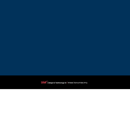
עורך
דין
פלילי
בקרית
ביאליק
עורך
דין
פלילי
בקרית
שמונה