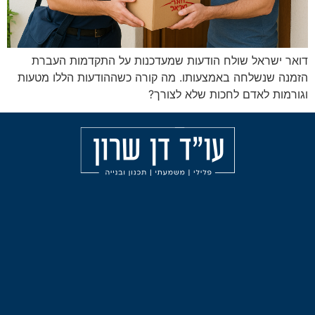
ולח הודעות שמעדכנות על התקדמות העברת
 באמצעותו. מה קורה כשההודעות הללו מטעות
לחכות שלא לצורך?
מאמרים
הליכי
עורך
משמעת
דין
אודות
פלילי
עבירות
בחיפה
הצהרת
אלימות
נגישות
עורך
תכנון
דין
ובניה
פלילי
בצפון
ליווי
וייעוץ
לפני
עורך
חקירה
דין