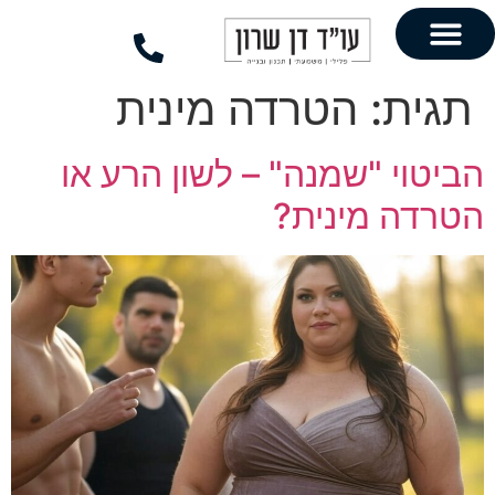
לתוכן
הטרדה מינית
"שמנה" – לשון הרע או
ינית?