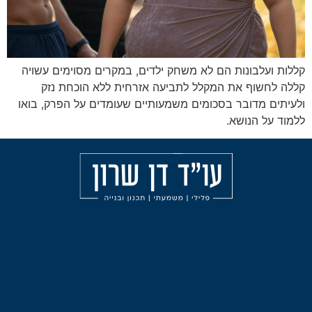
ת הם לא משחק ילדים, במקרים מסוימים עשויה
ת המקלל לתביעה אזרחית ללא הוכחת נזק
 בסכומים משמעותיים שעומדים על הפרק, בואו
א.
מאמרים
הליכי
עורך
משמעת
דין
אודות
פלילי
עבירות
בחיפה
הצהרת
אלימות
נגישות
עורך
תכנון
דין
ובניה
פלילי
בצפון
ליווי
וייעוץ