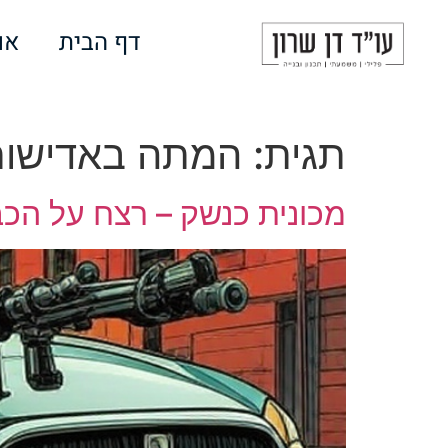
לתוכן
דף הבית
או
תגית:
המתה באדישו
מכונית כנשק – רצח על הכב