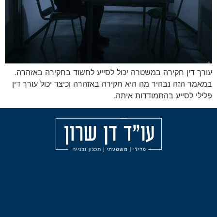
ה במשטרה יכול לסייע לחשוד בחקירה באזהרה.
יר מה היא חקירה באזהרה וכיצד יכול עורך דין
התמודדות איתה.
מאמרים
הליכי
עורך
משמעת
דין
אודות
פלילי
עבירות
בחיפה
הצהרת
אלימות
נגישות
עורך
תכנון
דין
ובניה
פלילי
בצפון
ליווי