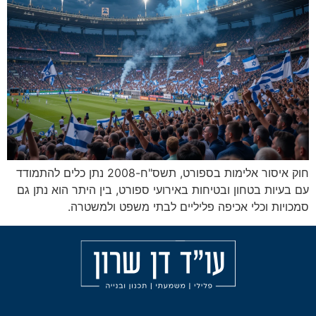
חוק איסור אלימות בספורט, תשס"ח-2008 נתן כלים להתמודד
 ובטיחות באירועי ספורט, בין היתר הוא נתן גם
אכיפה פליליים לבתי משפט ולמשטרה.
מאמרים
הליכי
עורך
משמעת
דין
אודות
פלילי
עבירות
בחיפה
הצהרת
אלימות
נגישות