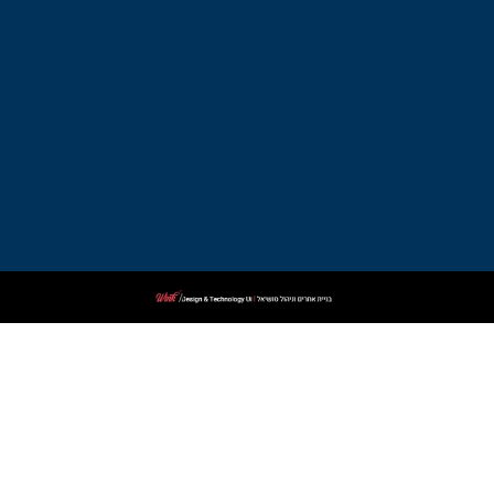
דין
פלילי
בקרית
ביאליק
עורך
דין
פלילי
בקרית
שמונה