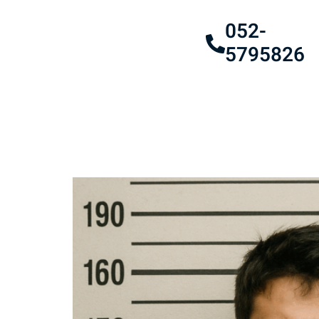
052-
5795826