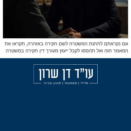
חנת המשטרה לשם חקירה באזהרה, תקראו את
 תהססו לקבל ייעוץ מעורך דין חקירה במשטרה
מאמרים
הליכי
עורך
משמעת
דין
אודות
פלילי
עבירות
בחיפה
הצהרת
אלימות
נגישות
עורך
תכנון
דין
ובניה
פלילי
בצפון
ליווי
וייעוץ