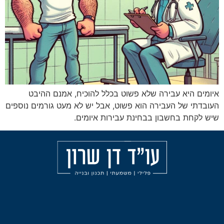
ירה שלא פשוט בכלל להוכיח, אמנם ההיבט
בירה הוא פשוט, אבל יש לא מעט גורמים נוספים
ון בבחינת עבירות איומים.
מאמרים
הליכי
עורך
משמעת
דין
אודות
פלילי
עבירות
בחיפה
הצהרת
אלימות
נגישות
עורך
תכנון
דין
ובניה