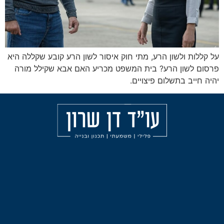
ן הרע, מתי חוק איסור לשון הרע קובע שקללה היא
רע? בית המשפט מכריע האם אבא שקילל מורה
ום פיצויים.
מאמרים
הליכי
עורך
משמעת
דין
אודות
פלילי
עבירות
בחיפה
הצהרת
אלימות
נגישות
עורך
תכנון
דין
ובניה
פלילי
בצפון
ליווי
וייעוץ
לפני
עורך