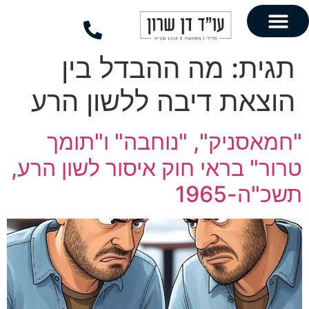
לתוכן
מה ההבדל בין
 דיבה ללשון הרע
ק", "נוחבה" ו"תומך
ראי חוק איסור לשון הרע,
1