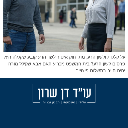
ן הרע, מתי חוק איסור לשון הרע קובע שקללה היא
רע? בית המשפט מכריע האם אבא שקילל מורה
ום פיצויים.
מאמרים
הליכי
עורך
משמעת
דין
אודות
פלילי
עבירות
בחיפה
הצהרת
אלימות
נגישות
עורך
תכנון
דין