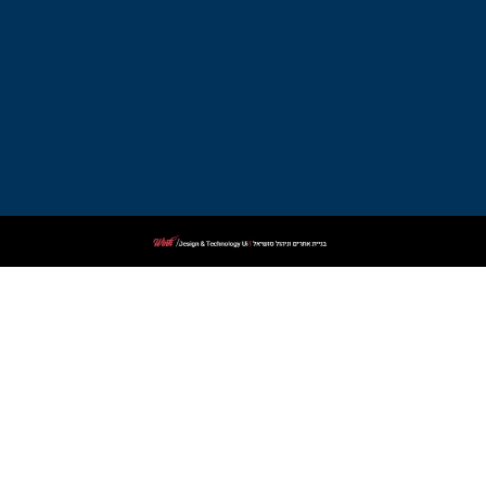
בקרית
ביאליק
עורך
דין
פלילי
בקרית
שמונה