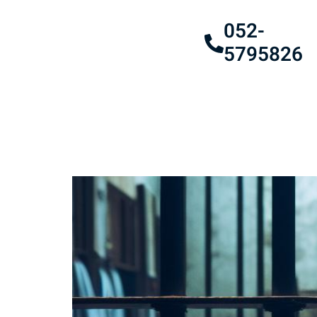
052-
5795826