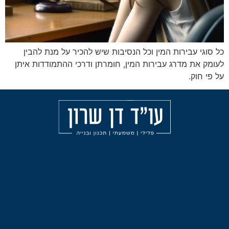
 המין וכל הנסיבות שיש להכיר על מנת להבין
 עבירות המין, חומרתן ודרכי ההתמודדות איתן
מאמרים
הליכי
עורך
משמעת
דין
אודות
פלילי
עבירות
בחיפה
הצהרת
אלימות
נגישות
עורך
תכנון
דין
ובניה
פלילי
בצפון
ליווי
וייעוץ
לפני
עורך
חקירה