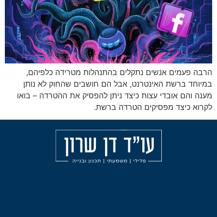
נשים נתקלים בהתנהלות מטרידה כלפיהם,
אינטרנט, אבל הם חושבים שהחוק לא נותן
י עצות כיצד ניתן להפסיק את ההטרדה – בואו
פסיקים הטרדה ברשת.
מאמרים
הליכי
עורך
משמעת
דין
אודות
פלילי
עבירות
בחיפה
הצהרת
אלימות
נגישות
עורך
תכנון
דין
ובניה
פלילי