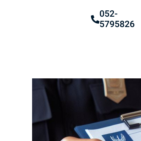
052-
5795826