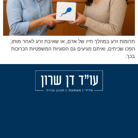
הלך חייו של אדם, או שאיבת זרע לאחר מותו,
ואיתם מגיעים גם הסוגיות המשפטיות הכרוכות
מאמרים
הליכי
עורך
משמעת
דין
אודות
פלילי
עבירות
בחיפה
הצהרת
אלימות
נגישות
עורך
תכנון
דין
ובניה
פלילי
בצפון
ליווי
וייעוץ