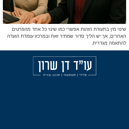
ודת הזהות אפשרי כמו שינוי כל אחד מהפרטים
 הליך סדור שמתיר זאת ובמרכזו עומדת הועדה
ת.
מאמרים
הליכי
עורך
משמעת
דין
אודות
פלילי
עבירות
בחיפה
הצהרת
אלימות
נגישות
עורך
תכנון
דין
ובניה
פלילי
בצפון
ליווי
וייעוץ
לפני
עורך
חקירה