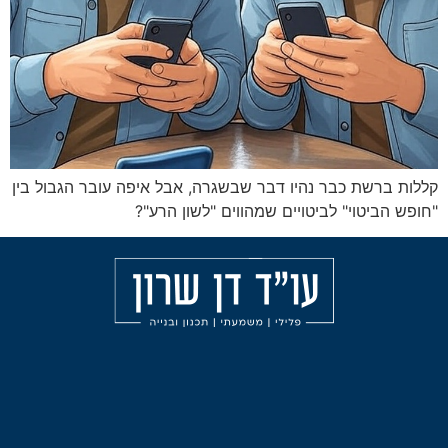
ר נהיו דבר שבשגרה, אבל איפה עובר הגבול בין
לביטויים שמהווים "לשון הרע"?
מאמרים
הליכי
עורך
משמעת
דין
אודות
פלילי
עבירות
בחיפה
הצהרת
אלימות
נגישות
עורך
תכנון
דין
ובניה
פלילי
בצפון